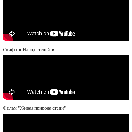
Скифы ● Народ степей ●
Фильм "Живая природа степи"