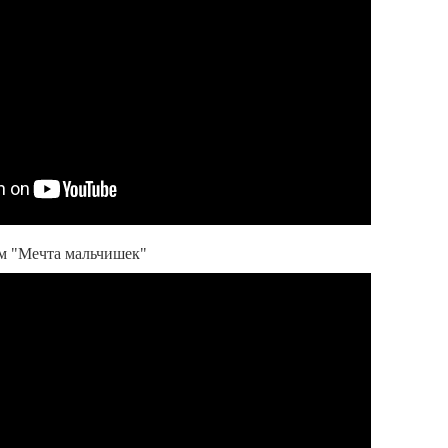
м "Мечта мальчишек"