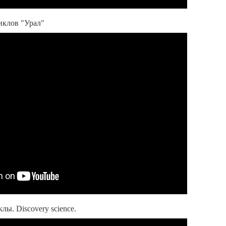
иклов "Урал"
ы. Discovery science.