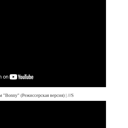
"Bonny" (Режиссерская версия) | ///S