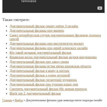
Также смотрите:
Документальный фильм секрет online 3 онлайн
Документальные фильмы про ящерец
Санкт петербургская студия документальных фильмов лозница
сергей
Документальные фильмы про мистическую москву
Документальные фильмы про юрий клинских онлайн
Кто такой ведьмак документальный фильм
Крымская весна документальный фильм андрея кондрашова
Документальный фильм про завод свема
Документальные фильмы вгтрк вятка кировская область
Документальный фильм я живу в россии
Документальный фильм о елене мухиной
Документальный фильм гигантские чудовища
Документальный фильм про турцию наши дни
Смотреть документальный фильм ббс живая природа
Black ops 2 документальный фильм
Главная
»
Выбор
»
Документальные фильмы удав анаконда питон людоеды онлайн