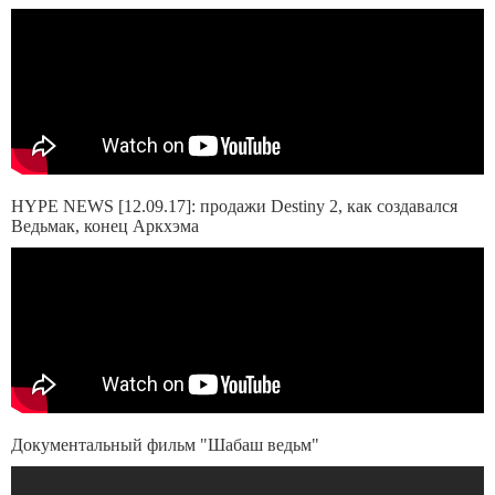
HYPE NEWS [12.09.17]: продажи Destiny 2, как создавался
Ведьмак, конец Аркхэма
Документальный фильм "Шабаш ведьм"