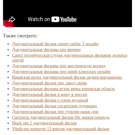
Также смотрите:
Документальный фильм секрет online 3 онлайн
Документальные фильмы про ящерец
Санкт петербургская студия документальных фильмов лозница
сергей
Документальные фильмы про мистическую москву
Документальные фильмы про юрий клинских онлайн
Крымская весна документальный фильм андрея кондрашова
Документальный фильм про завод свема
Документальные фильмы вгтрк вятка кировская область
Документальный фильм я живу в россии
Документальный фильм о елене мухиной
Документальный фильм гигантские чудовища
Документальный фильм про турцию наши дни
Смотреть документальный фильм ббс живая природа
Black ops 2 документальный фильм
Убийство кеннеди 13 версия документальный фильм