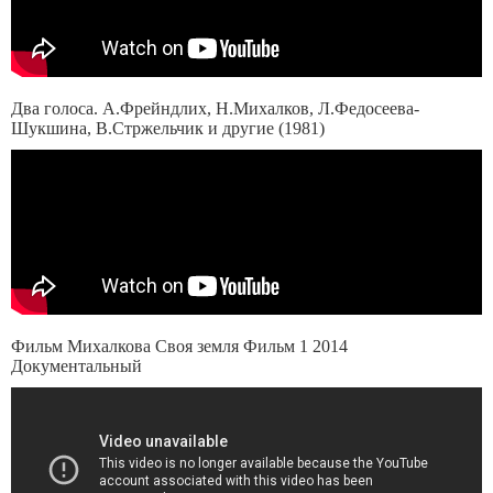
Два голоса. А.Фрейндлих, Н.Михалков, Л.Федосеева-
Шукшина, В.Стржельчик и другие (1981)
Фильм Михалкова Своя земля Фильм 1 2014
Документальный